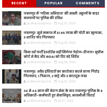
RECENT
POPULAR
COMMENTS
जबलपुर में 'गरिमा अभियान' की सख्ती: स्कूलों के बाहर
मनचलों पर पुलिस की दबिश
Jai Bharat Express
Aug 07, 2026
जबलपुर: सूने मकान में 31.65 लाख की चोरी का खुलासा,
3 शातिर चोर गिरफ्तार
Jai Bharat Express
Aug 06, 2026
बिना थर्ड पार्टी इंश्योरेंस नहीं मिलेगा पेट्रोल-डीजल? सुप्रीम
कोर्ट ने केंद्र और IRDAI को दिए बड़े निर्देश
Jai Bharat Express
Aug 06, 2026
जबलपुर: अवैध हथियारों का कारोबार करने वाला गिरोह
गिरफ्तार, 1 पिस्टल, 2 कट्टे और 3 कारतूस जब्त
Jai Bharat Express
Aug 05, 2026
34 से 44 साल की बेदाग सेवा के बाद जबलपुर पुलिस के 8
अधिकारी-कर्मचारी हुए सेवानिवृत्त, भावभीनी विदाई
Jai Bharat Express
Jul 31, 2026