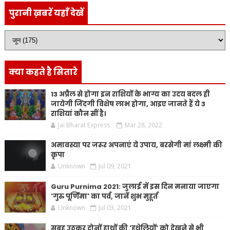
पुरानी ख़बरें यहाँ देखें
क्या कहते है सितारे
13 अप्रैल से होगा इन राशियों के भाग्य का उदय बदल ही
जायेगी जिंदगी विशेष लाभ होगा, आइए जानते हैं ये 3
राशियां कौन सीं है।
Jai Bharat Express
Mar 28, 2022
अमावस्या पर जरूर अपनाएं ये उपाय, बरसेगी मां लक्ष्मी की
कृपा
Unknown
Jul 09, 2021
Guru Purnima 2021: जुलाई में इस दिन मनाया जाएगा
'गुरु पूर्णिमा' का पर्व, जानें शुभ मुहूर्त
Unknown
Jul 03, 2021
सुबह उठकर दोनों हाथों की 'हथेलियों' को देखने से भी