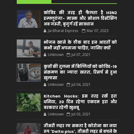
कोविड की तरह ही फैलता है H3N2
इन्फ्लूएंजा- मास्क और सोशल डिस्टेंसिंग
अब जरूरी, बुजुर्ग रहें सावधान
Jai Bharat Express
Mar 07, 2023
भोजन खाने के ठीक बाद इन आदतों को
कभी नहीं अपनाना चाहिए, जानिए क्यों
Unknown
Jul 07, 2021
कुत्तों की तुलना में बिल्लियों को कोविड-19
संक्रमण का ज्यादा खतरा, रिसर्च से हुआ
खुलासा
Unknown
Jul 04, 2021
Kitchen Hacks: इस तरह रखें हरा
धनिया, 20 दिन रहेगा एकदम हरा और
बरकरार रहेगी खुशबू
Unknown
Jul 03, 2021
तीसरी लहर ला सकता है कोरोना का नया
रूप 'Delta plus', तीसरी लहर से बचने के