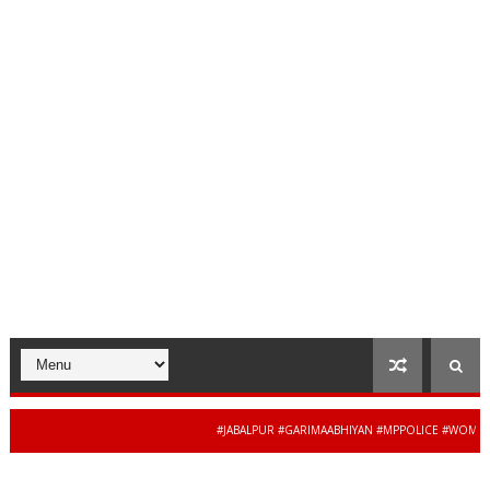
#JABALPUR #GARIMAABHIYAN #MPPOLICE #WOMENSAFET
34 से 44 साल की बेदाग स
WS #MADHYAPRADESH #JAIBHARATEXPRESS