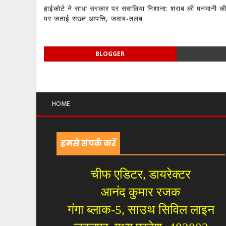
हाईकोर्ट ने साधा सरकार पर सवालिया निशाना: शराब की मनमानी की
पर जताई सख़्त आपत्ति, जवाब-तलब
BLOGGER
HOME
हमसे संपर्क करें
चीफ एडिटर, डायरेक्टर
आनंद कुमार रजक
गंगा ब्लाक-5, साउथ सिविल लाइन