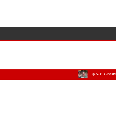
ज्योतिष
अपराध
पॉलीटिक्स
खेल
व्यवसाय
#JABALPUR #GARIMAABHI