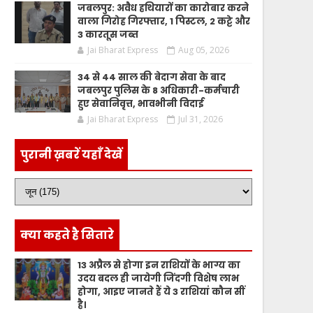
जबलपुर: अवैध हथियारों का कारोबार करने
वाला गिरोह गिरफ्तार, 1 पिस्टल, 2 कट्टे और
3 कारतूस जब्त
Jai Bharat Express
Aug 05, 2026
34 से 44 साल की बेदाग सेवा के बाद
जबलपुर पुलिस के 8 अधिकारी-कर्मचारी
हुए सेवानिवृत्त, भावभीनी विदाई
Jai Bharat Express
Jul 31, 2026
पुरानी ख़बरें यहाँ देखें
क्या कहते है सितारे
13 अप्रैल से होगा इन राशियों के भाग्य का
उदय बदल ही जायेगी जिंदगी विशेष लाभ
होगा, आइए जानते हैं ये 3 राशियां कौन सीं
है।