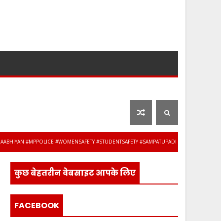
लाइफ स्टाइल
फ़िल्मी दुनिया
YAN #MPPOLICE #WOMENSAFETY #STUDENTSAFETY #SAMPATUPADHYAY #ANUBENIWAL #BRE
कुछ बेहतरीन वेबसाइट आपके लिए
FACEBOOK