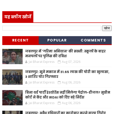
यह ब्लॉग खोजें
RECENT
POPULAR
COMMENTS
जबलपुर में 'गरिमा अभियान' की सख्ती: स्कूलों के बाहर
मनचलों पर पुलिस की दबिश
Jai Bharat Express
Aug 07, 2026
जबलपुर: सूने मकान में 31.65 लाख की चोरी का खुलासा,
3 शातिर चोर गिरफ्तार
Jai Bharat Express
Aug 06, 2026
बिना थर्ड पार्टी इंश्योरेंस नहीं मिलेगा पेट्रोल-डीजल? सुप्रीम
कोर्ट ने केंद्र और IRDAI को दिए बड़े निर्देश
Jai Bharat Express
Aug 06, 2026
जबलपुर: अवैध हथियारों का कारोबार करने वाला गिरोह