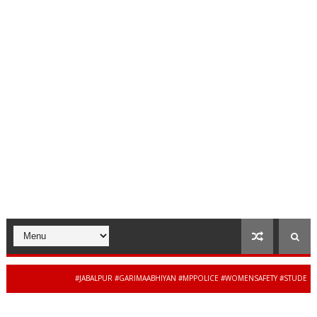
#JABALPUR #GARIMAABHIYAN #MPPOLICE #WOMENSAFETY #STUDENTSAFE
34 से 44 साल की बेदाग सेवा के बा
ESH #JAIBHARATEXPRESS