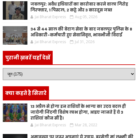
जबलपुर: अवैध हथियारों का कारोबार करने वाला गिरोह
गिरफ्तार, 1 पिस्टल, 2 कट्टे और 3 कारतूस जब्त
Jai Bharat Express
Aug 05, 2026
34 से 44 साल की बेदाग सेवा के बाद जबलपुर पुलिस के 8
अधिकारी-कर्मचारी हुए सेवानिवृत्त, भावभीनी विदाई
Jai Bharat Express
Jul 31, 2026
पुरानी ख़बरें यहाँ देखें
क्या कहते है सितारे
13 अप्रैल से होगा इन राशियों के भाग्य का उदय बदल ही
जायेगी जिंदगी विशेष लाभ होगा, आइए जानते हैं ये 3
राशियां कौन सीं है।
Jai Bharat Express
Mar 28, 2022
अमावस्या पर जरूर अपनाएं ये उपाय, बरसेगी मां लक्ष्मी की