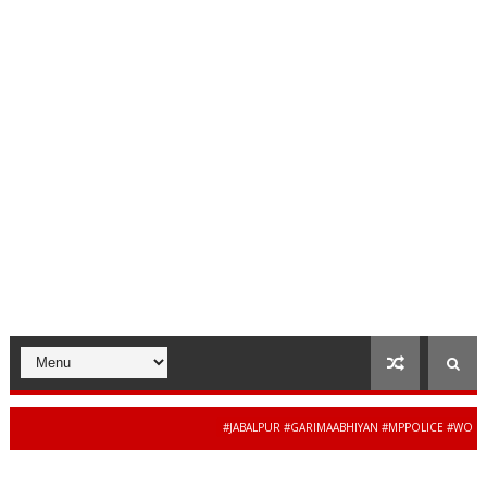
#JABALPUR #GARIMAABHIYAN #MPPOLICE #WOMENSAF
34 से 44 साल की बेदाग 
NEWS #MADHYAPRADESH #JAIBHARATEXPRESS