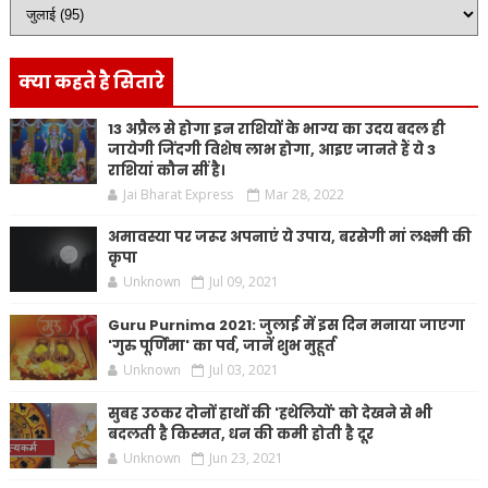
क्या कहते है सितारे
13 अप्रैल से होगा इन राशियों के भाग्य का उदय बदल ही
जायेगी जिंदगी विशेष लाभ होगा, आइए जानते हैं ये 3
राशियां कौन सीं है।
Jai Bharat Express
Mar 28, 2022
अमावस्या पर जरूर अपनाएं ये उपाय, बरसेगी मां लक्ष्मी की
कृपा
Unknown
Jul 09, 2021
Guru Purnima 2021: जुलाई में इस दिन मनाया जाएगा
'गुरु पूर्णिमा' का पर्व, जानें शुभ मुहूर्त
Unknown
Jul 03, 2021
सुबह उठकर दोनों हाथों की 'हथेलियों' को देखने से भी
बदलती है किस्मत, धन की कमी होती है दूर
Unknown
Jun 23, 2021