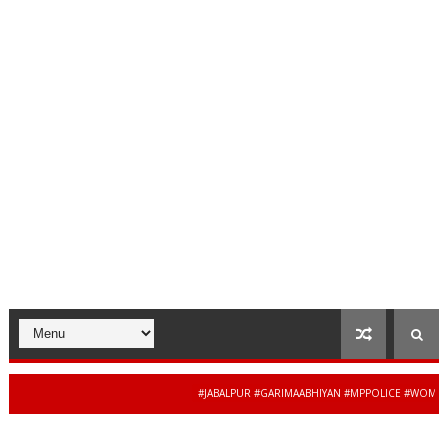
#JABALPUR #GARIMAABHIYAN #MPPOLICE #WOMENSAFET