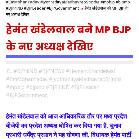
#CmMohanYadav #JyotiradityaMadhavraoScindia #mpbjp #bjpmp
#BJP4IND #BJPLeader #BJPGovernment
हेमंत खंडेलवाल बने MP BJP के
नए अध्यक्ष देखिए
हेमंत खंडेलवाल बने MP BJP
के नए अध्यक्ष देखिए
#BJP4IND #BJPNEWS #HemantKhandelwal
#CmMohanYadav #JyotiradityaMadhavraoScindia
#mpbjp #bjpmp #BJP4IND #BJPLeader
#BJPGovernment,
हेमंत खंडेलवाल को आज आधिकारिक तौर पर मध्य प्रदेश
बीजेपी का प्रदेश अध्यक्ष घोषित कर दिया गया है. चुनाव
प्रभारी धर्मेंद्र प्रधान ने यह घोषणा की. विधायक हेमंत पार्टी