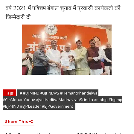
वर्ष 2021 में पश्चिम बंगाल चुनाव में प्रवासी कार्यकर्ता की
जिम्मेदारी दी
Tags
# #BJP4IND #BJPNEWS #HemantKhandelwal
#CmMohanYadav #JyotiradityaMadhavraoScindia #mpbjp #bjpmp
#BJP4IND #BJPLeader #BJPGovernment
Share This