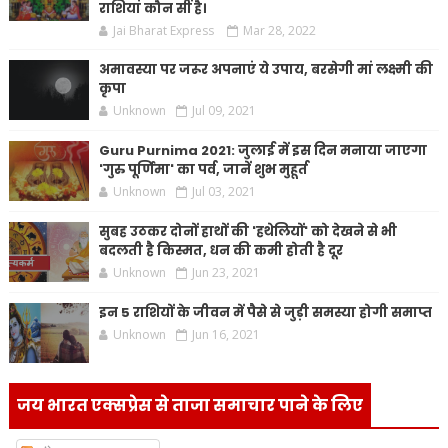
राशियां कौन सीं है।
Jai Bharat Express
Mar 28, 2022
अमावस्या पर जरूर अपनाएं ये उपाय, बरसेगी मां लक्ष्मी की
कृपा
Unknown
Jul 09, 2021
Guru Purnima 2021: जुलाई में इस दिन मनाया जाएगा
'गुरु पूर्णिमा' का पर्व, जानें शुभ मुहूर्त
Unknown
Jul 03, 2021
सुबह उठकर दोनों हाथों की 'हथेलियों' को देखने से भी
बदलती है किस्मत, धन की कमी होती है दूर
Unknown
Jun 23, 2021
इन 5 राशियों के जीवन में पैसे से जुड़ी समस्या होगी समाप्त
Unknown
Jun 16, 2021
जय भारत एक्सप्रेस से ताजा समाचार पाने के लिए