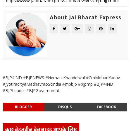
About Jai Bharat Express
#BJP4IND #BJPNEWS #HemantKhandelwal #CmMohanYadav
#JyotiradityaMadhavraoScindia #mpbjp #bjpmp #BJP4IND
#BJPLeader #BJPGovernment
BLOGGER
DISQUS
FACEBOOK
कुछ बेहतरीन वेबसाइट आपके लिए