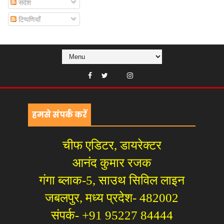
संदेश
टिप्पणियाँ
हमसे संपर्क करें
चीफ एडिटर, डायरेक्टर
आनंद कुमार रजक
गंगा ब्लाक-5, साउथ सिविल लाइन
जबलपुर, मध्य प्रदेश- 482002
संपर्क- +91 95227 84444