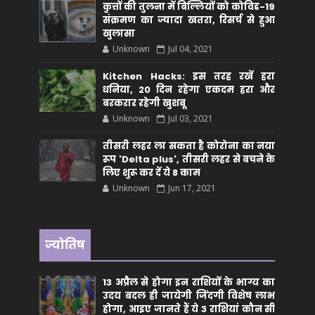
कुत्तों की तुलना में बिल्लियों को कोविड-19
संक्रमण का ज्यादा खतरा, रिसर्च से हुआ
खुलासा
Unknown
Jul 04, 2021
Kitchen Hacks: इस तरह रखें हरा
धनिया, 20 दिन रहेगा एकदम हरा और
बरकरार रहेगी खुशबू
Unknown
Jul 03, 2021
तीसरी लहर ला सकता है कोरोना का नया
रूप 'Delta plus', तीसरी लहर से बचने के
लिए शुरू कर दें ये 8 काम
Unknown
Jun 17, 2021
ज्योतिष
13 अप्रैल से होगा इन राशियों के भाग्य का
उदय बदल ही जायेगी जिंदगी विशेष लाभ
होगा, आइए जानते हैं ये 3 राशियां कौन सीं