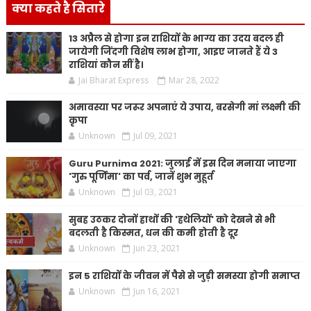
क्या कहते है सितारे
13 अप्रैल से होगा इन राशियों के भाग्य का उदय बदल ही
जायेगी जिंदगी विशेष लाभ होगा, आइए जानते हैं ये 3
राशियां कौन सीं है।
Jai Bharat Express
Mar 28, 2022
अमावस्या पर जरूर अपनाएं ये उपाय, बरसेगी मां लक्ष्मी की
कृपा
Unknown
Jul 09, 2021
Guru Purnima 2021: जुलाई में इस दिन मनाया जाएगा
'गुरु पूर्णिमा' का पर्व, जानें शुभ मुहूर्त
Unknown
Jul 03, 2021
सुबह उठकर दोनों हाथों की 'हथेलियों' को देखने से भी
बदलती है किस्मत, धन की कमी होती है दूर
Unknown
Jun 23, 2021
इन 5 राशियों के जीवन में पैसे से जुड़ी समस्या होगी समाप्त
Unknown
Jun 16, 2021