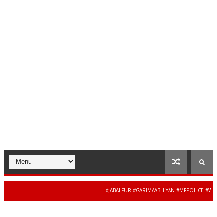
#JABALPUR #GARIMAABHIYAN #MPPOLICE #WOMEN
34 से 44 साल की बेदा
CENEWS #MADHYAPRADESH #JAIBHARATEXPRESS