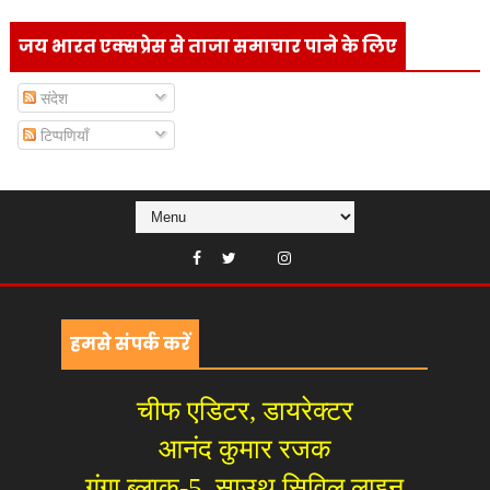
जय भारत एक्सप्रेस से ताजा समाचार पाने के लिए
संदेश
टिप्पणियाँ
हमसे संपर्क करें
चीफ एडिटर, डायरेक्टर
आनंद कुमार रजक
गंगा ब्लाक-5, साउथ सिविल लाइन