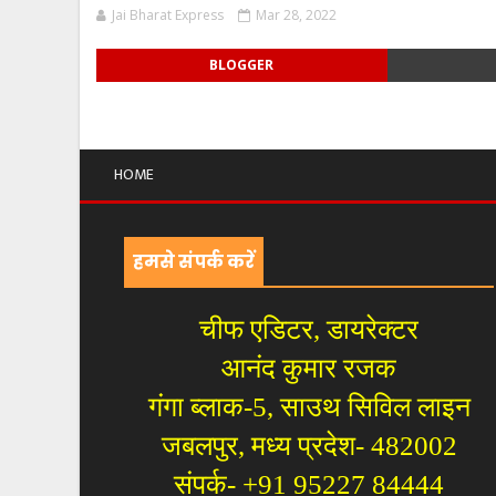
Jai Bharat Express
Mar 28, 2022
BLOGGER
HOME
हमसे संपर्क करें
चीफ एडिटर, डायरेक्टर
आनंद कुमार रजक
गंगा ब्लाक-5, साउथ सिविल लाइन
जबलपुर, मध्य प्रदेश- 482002
संपर्क- +91 95227 84444