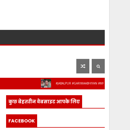
लाइफ स्टाइल
फ़िल्मी दुनिया
#JABALPUR #GARIMAABHIYAN #MPPOLICE #WOMENSAFETY #S
ुलिस के 8 अधिकारी-कर्मचारी हुए सेवानिवृत्त, भाव
कुछ बेहतरीन वेबसाइट आपके लिए
FACEBOOK