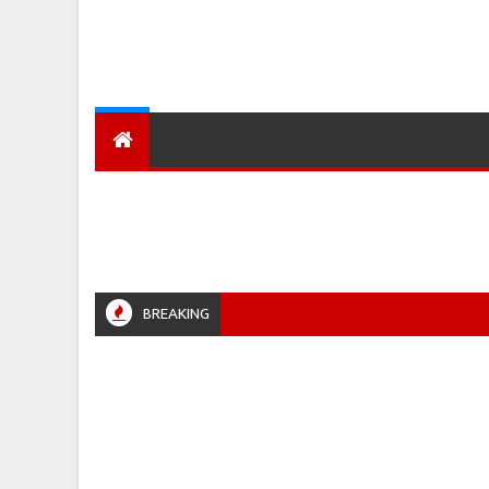
देश
हमारा शहर
प्रादेशिक ख़बरें
BREAKING
BALPUR #JABALPURPOLICE #RETIREMENT #POLICENEWS #MADHYAPRADESH #JAIBHARATEXP