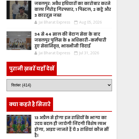
जबलपुर: अवैध हथियारों का कारोबार करने
वाला गिरोह गिरफ्तार, 1 पिस्टल, 2 कट्टे और
3 कारतूस जब्त
Jai Bharat Express
Aug 05, 2026
34 से 44 साल की बेदाग सेवा के बाद
जबलपुर पुलिस के 8 अधिकारी-कर्मचारी
हुए सेवानिवृत्त, भावभीनी विदाई
Jai Bharat Express
Jul 31, 2026
पुरानी ख़बरें यहाँ देखें
क्या कहते है सितारे
13 अप्रैल से होगा इन राशियों के भाग्य का
उदय बदल ही जायेगी जिंदगी विशेष लाभ
होगा, आइए जानते हैं ये 3 राशियां कौन सीं
है।