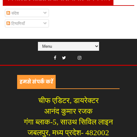
संदेश
टिप्पणियाँ
हमसे संपर्क करें
चीफ एडिटर, डायरेक्टर
आनंद कुमार रजक
गंगा ब्लाक-5, साउथ सिविल लाइन
जबलपुर, मध्य प्रदेश- 482002