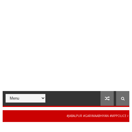
#JABALPUR #GARIMAABHIYAN #MPPOLICE #WOMEN