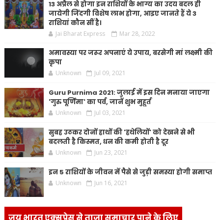
13 अप्रैल से होगा इन राशियों के भाग्य का उदय बदल ही
जायेगी जिंदगी विशेष लाभ होगा, आइए जानते हैं ये 3
राशियां कौन सीं है।
Jai Bharat Express
Mar 28, 2022
अमावस्या पर जरूर अपनाएं ये उपाय, बरसेगी मां लक्ष्मी की
कृपा
Unknown
Jul 09, 2021
Guru Purnima 2021: जुलाई में इस दिन मनाया जाएगा
'गुरु पूर्णिमा' का पर्व, जानें शुभ मुहूर्त
Unknown
Jul 03, 2021
सुबह उठकर दोनों हाथों की 'हथेलियों' को देखने से भी
बदलती है किस्मत, धन की कमी होती है दूर
Unknown
Jun 23, 2021
इन 5 राशियों के जीवन में पैसे से जुड़ी समस्या होगी समाप्त
Unknown
Jun 16, 2021
जय भारत एक्सप्रेस से ताजा समाचार पाने के लिए