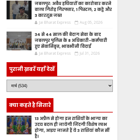
जबलपुर: अवैध हथियारों का कारोबार करने
वाला गिरोह गिरफ्तार, 1 पिस्टल, 2 कट्टे और
3 कारतूस जब्त
Jai Bharat Express
Aug 05, 2026
34 से 44 साल की बेदाग सेवा के बाद
जबलपुर पुलिस के 8 अधिकारी-कर्मचारी
हुए सेवानिवृत्त, भावभीनी विदाई
Jai Bharat Express
Jul 31, 2026
पुरानी ख़बरें यहाँ देखें
क्या कहते है सितारे
13 अप्रैल से होगा इन राशियों के भाग्य का
उदय बदल ही जायेगी जिंदगी विशेष लाभ
होगा, आइए जानते हैं ये 3 राशियां कौन सीं
है।