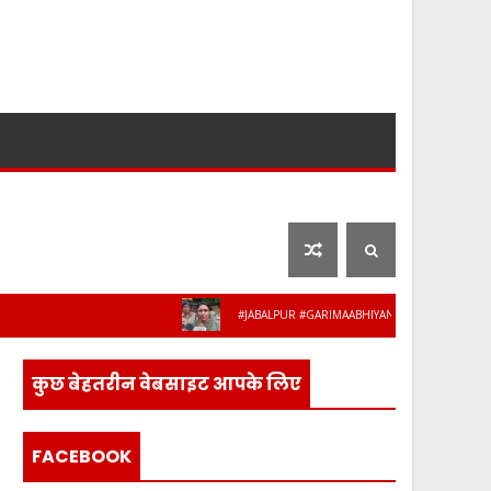
लाइफ स्टाइल
फ़िल्मी दुनिया
#JABALPUR #GARIMAABHIYAN #MPPOLICE #WOMENSAFE
कुछ बेहतरीन वेबसाइट आपके लिए
FACEBOOK