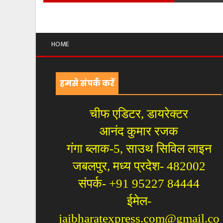
HOME
हमसे संपर्क करें
चीफ एडिटर, डायरेक्टर
आनंद कुमार रजक
गंगा ब्लाक-5, साउथ सिविल लाइन
जबलपुर, मध्य प्रदेश- 482002
संपर्क- +91 95227 84444
ईमेल-
jaibharatexpress.com@gmail.co