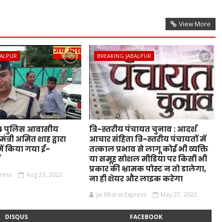
View More
BALPUR
BREAKING JABALPUR
44 पुलिस आवासीय
त्रि-स्तरीय पंचायत चुनाव : आदर्श
ंत्री अमित शाह द्वारा
आचार संहिता त्रि-स्तरीय पंचायतों में
ं किया गया ई-
तत्काल प्रभाव से लागू कोई भी व्यक्ति
ं
या समूह सोशल मीडिया पर किसी भी
प्रकार की भ्रामक पोस्ट न तो डालेगा,
press
Aug 23, 2022
ना ही शेयर और लाइक करेगा
Jai Bharat Express
May 27, 2022
DISQUS
FACEBOOK