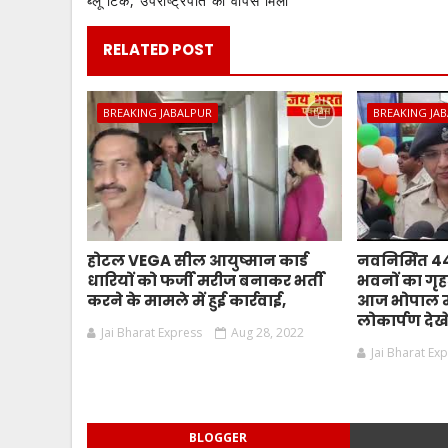
ब्लू टिक, उपराष्ट्रपति को वापस मिला
RELATED POST
BREAKING JABALPUR
BREAKING JA
होटल VEGA सील आयुष्मान कार्ड
नवनिर्मित 
धारियों को फर्जी मरीज बनाकर भर्ती
भवनों का गृहम
करने के मामले में हुई कार्रवाई,
आज भोपाल मे
लोकार्पण देखे
Jai Bharat Express
Aug 28, 2022
Jai Bharat Ex
BLOGGER