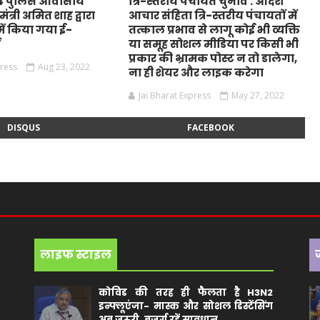
44 पुलिस आवासीय
त्रि-स्तरीय पंचायत चुनाव : आदर्श
ंत्री अमित शाह द्वारा
आचार संहिता त्रि-स्तरीय पंचायतों में
ं किया गया ई-
तत्काल प्रभाव से लागू कोई भी व्यक्ति
ं
या समूह सोशल मीडिया पर किसी भी
प्रकार की भ्रामक पोस्ट न तो डालेगा,
press
Aug 23, 2022
ना ही शेयर और लाइक करेगा
Jai Bharat Express
May 27, 2022
DISQUS
FACEBOOK
लाइफ स्टाइल
कोविड की तरह ही फैलता है H3N2
इन्फ्लूएंजा- मास्क और सोशल डिस्टेंसिंग
अब जरूरी, बुजुर्ग रहें सावधान