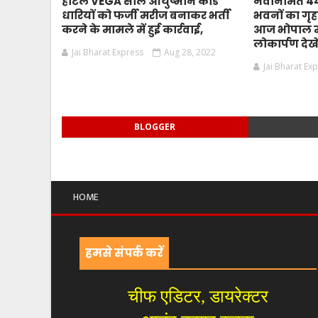
होटल VEGA सील आयुष्मान कार्ड
नवनिर्मित 
धारियों को फर्जी मरीज बनाकर भर्ती
भवनों का गृहम
करने के मामले में हुई कार्रवाई,
आज भोपाल मे
लोकार्पण देखे
Jai Bharat Express
Aug 28, 2022
Jai Bharat Ex
BLOGGER
HOME
हमसे संपर्क करें
चीफ एडिटर, डायरेक्टर