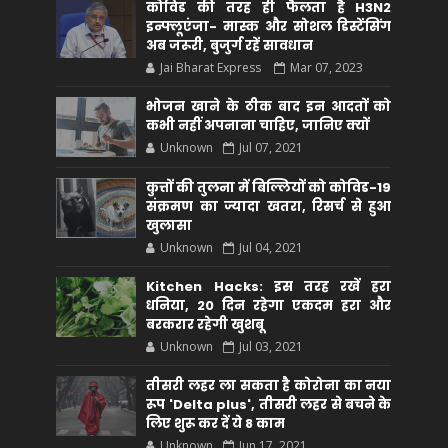
कोविड की तरह ही फैलता है H3N2
इन्फ्लूएंजा- मास्क और सोशल डिस्टेंसिंग
अब जरूरी, बुजुर्ग रहें सावधान
Jai Bharat Express
Mar 07, 2023
भोजन खाने के ठीक बाद इन आदतों को
कभी नहीं अपनाना चाहिए, जानिए क्यों
Unknown
Jul 07, 2021
कुत्तों की तुलना में बिल्लियों को कोविड-19
संक्रमण का ज्यादा खतरा, रिसर्च से हुआ
खुलासा
Unknown
Jul 04, 2021
Kitchen Hacks: इस तरह रखें हरा
धनिया, 20 दिन रहेगा एकदम हरा और
बरकरार रहेगी खुशबू
Unknown
Jul 03, 2021
तीसरी लहर ला सकता है कोरोना का नया
रूप 'Delta plus', तीसरी लहर से बचने के
लिए शुरू कर दें ये 8 काम
Unknown
Jun 17, 2021