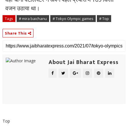
वजन उठाया था।
Tags
# mira baichanu
# Tokyo Olympic games
# Top
Share This
About Jai Bharat Express
Top