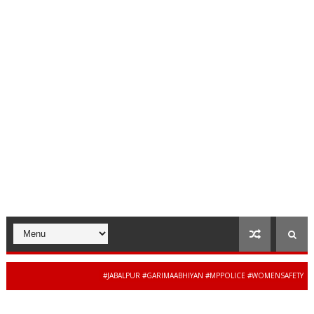
#JABALPUR #GARIMAABHIYAN #MPPOLICE #WOMENSAFETY #STUDENT