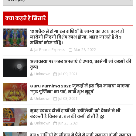
क्या कहते है सितारे
13 अप्रैल से होगा इन राशियों के भाग्य का उदय बदल ही
जायेगी जिंदगी विशेष लाभ होगा, आइए जानते हैं ये 3
राशियां कौन सीं है।
Jai Bharat Express
Mar 28, 2022
अमावस्या पर जरूर अपनाएं ये उपाय, बरसेगी मां लक्ष्मी की
कृपा
Unknown
Jul 09, 2021
Guru Purnima 2021: जुलाई में इस दिन मनाया जाएगा
'गुरु पूर्णिमा' का पर्व, जानें शुभ मुहूर्त
Unknown
Jul 03, 2021
सुबह उठकर दोनों हाथों की 'हथेलियों' को देखने से भी
बदलती है किस्मत, धन की कमी होती है दूर
Unknown
Jun 23, 2021
इन 5 राशियों के जीवन में पैसे से जुड़ी समस्या होगी समाप्त