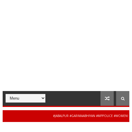
#JABALPUR #GARIMAABHIYAN #MPPOLICE #WOMENSAFETY #S
34 से 44 साल की बेदाग सेव
MADHYAPRADESH #JAIBHARATEXPRESS