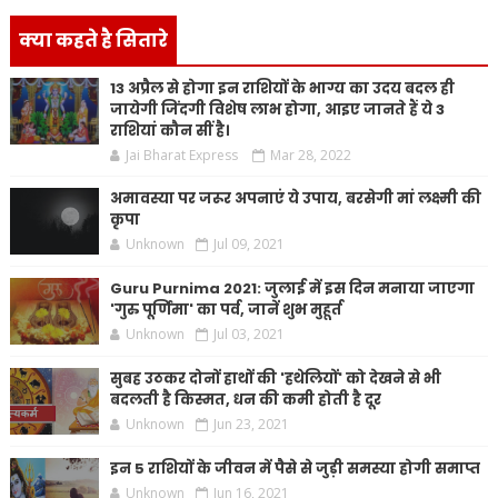
क्या कहते है सितारे
13 अप्रैल से होगा इन राशियों के भाग्य का उदय बदल ही
जायेगी जिंदगी विशेष लाभ होगा, आइए जानते हैं ये 3
राशियां कौन सीं है।
Jai Bharat Express
Mar 28, 2022
अमावस्या पर जरूर अपनाएं ये उपाय, बरसेगी मां लक्ष्मी की
कृपा
Unknown
Jul 09, 2021
Guru Purnima 2021: जुलाई में इस दिन मनाया जाएगा
'गुरु पूर्णिमा' का पर्व, जानें शुभ मुहूर्त
Unknown
Jul 03, 2021
सुबह उठकर दोनों हाथों की 'हथेलियों' को देखने से भी
बदलती है किस्मत, धन की कमी होती है दूर
Unknown
Jun 23, 2021
इन 5 राशियों के जीवन में पैसे से जुड़ी समस्या होगी समाप्त
Unknown
Jun 16, 2021