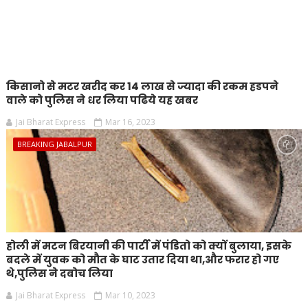
किसानो से मटर खरीद कर 14 लाख से ज्यादा की रकम हडपने
वाले को पुलिस ने धर लिया पढिये यह खबर
Jai Bharat Express
Mar 16, 2023
BREAKING JABALPUR
होली में मटन बिरयानी की पार्टी में पंडितो को क्यों बुलाया, इसके
बदले में युवक को मौत के घाट उतार दिया था,और फरार हो गए
थे,पुलिस ने दबोच लिया
Jai Bharat Express
Mar 10, 2023