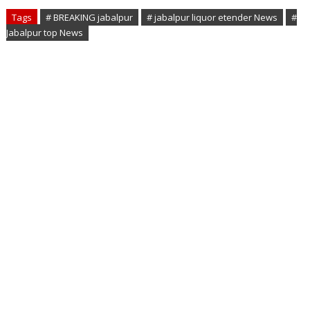
Tags
# BREAKING jabalpur
# jabalpur liquor etender News
#
Jabalpur top News