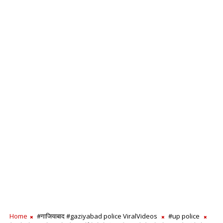
Home
#गाजियाबाद #gaziyabad police ViralVideos
#up police