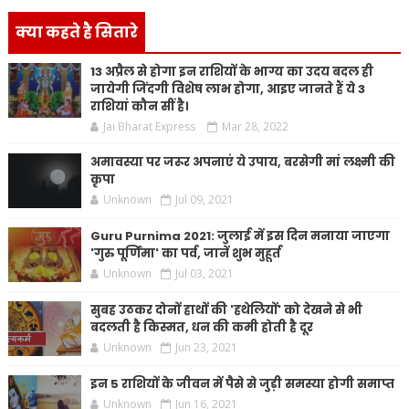
क्या कहते है सितारे
13 अप्रैल से होगा इन राशियों के भाग्य का उदय बदल ही
जायेगी जिंदगी विशेष लाभ होगा, आइए जानते हैं ये 3
राशियां कौन सीं है।
Jai Bharat Express
Mar 28, 2022
अमावस्या पर जरूर अपनाएं ये उपाय, बरसेगी मां लक्ष्मी की
कृपा
Unknown
Jul 09, 2021
Guru Purnima 2021: जुलाई में इस दिन मनाया जाएगा
'गुरु पूर्णिमा' का पर्व, जानें शुभ मुहूर्त
Unknown
Jul 03, 2021
सुबह उठकर दोनों हाथों की 'हथेलियों' को देखने से भी
बदलती है किस्मत, धन की कमी होती है दूर
Unknown
Jun 23, 2021
इन 5 राशियों के जीवन में पैसे से जुड़ी समस्या होगी समाप्त
Unknown
Jun 16, 2021