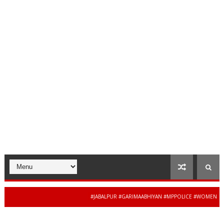
#JABALPUR #GARIMAABHIYAN #MPPOLICE #WOMENSAFETY #S
34 से 44 साल की बेदाग सेवा
MADHYAPRADESH #JAIBHARATEXPRESS