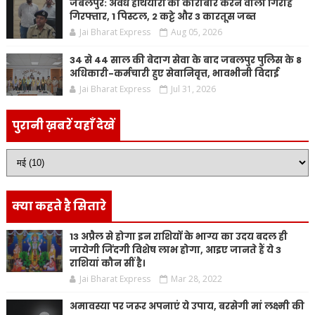
जबलपुर: अवैध हथियारों का कारोबार करने वाला गिरोह
गिरफ्तार, 1 पिस्टल, 2 कट्टे और 3 कारतूस जब्त
Jai Bharat Express
Aug 05, 2026
34 से 44 साल की बेदाग सेवा के बाद जबलपुर पुलिस के 8
अधिकारी-कर्मचारी हुए सेवानिवृत्त, भावभीनी विदाई
Jai Bharat Express
Jul 31, 2026
पुरानी ख़बरें यहाँ देखें
क्या कहते है सितारे
13 अप्रैल से होगा इन राशियों के भाग्य का उदय बदल ही
जायेगी जिंदगी विशेष लाभ होगा, आइए जानते हैं ये 3
राशियां कौन सीं है।
Jai Bharat Express
Mar 28, 2022
अमावस्या पर जरूर अपनाएं ये उपाय, बरसेगी मां लक्ष्मी की