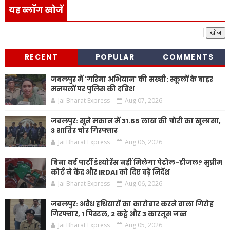
यह ब्लॉग खोजें
RECENT
POPULAR
COMMENTS
जबलपुर में 'गरिमा अभियान' की सख्ती: स्कूलों के बाहर
मनचलों पर पुलिस की दबिश
Jai Bharat Express
Aug 07, 2026
जबलपुर: सूने मकान में 31.65 लाख की चोरी का खुलासा,
3 शातिर चोर गिरफ्तार
Jai Bharat Express
Aug 06, 2026
बिना थर्ड पार्टी इंश्योरेंस नहीं मिलेगा पेट्रोल-डीजल? सुप्रीम
कोर्ट ने केंद्र और IRDAI को दिए बड़े निर्देश
Jai Bharat Express
Aug 06, 2026
जबलपुर: अवैध हथियारों का कारोबार करने वाला गिरोह
गिरफ्तार, 1 पिस्टल, 2 कट्टे और 3 कारतूस जब्त
Jai Bharat Express
Aug 05, 2026