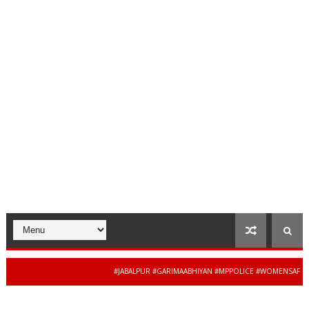
#JABALPUR #GARIMAABHIYAN #MPPOLICE #WOMENSAFETY #STUDEN