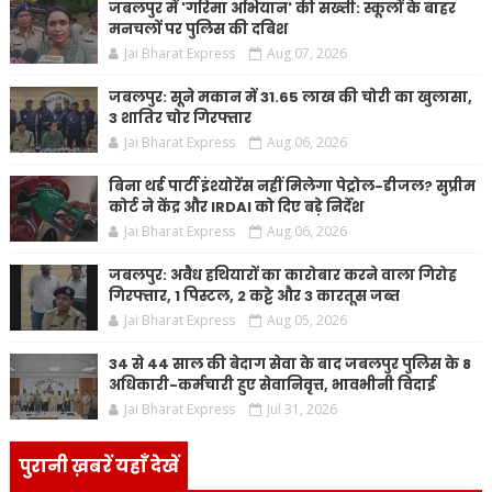
जबलपुर में 'गरिमा अभियान' की सख्ती: स्कूलों के बाहर
मनचलों पर पुलिस की दबिश
Jai Bharat Express
Aug 07, 2026
जबलपुर: सूने मकान में 31.65 लाख की चोरी का खुलासा,
3 शातिर चोर गिरफ्तार
Jai Bharat Express
Aug 06, 2026
बिना थर्ड पार्टी इंश्योरेंस नहीं मिलेगा पेट्रोल-डीजल? सुप्रीम
कोर्ट ने केंद्र और IRDAI को दिए बड़े निर्देश
Jai Bharat Express
Aug 06, 2026
जबलपुर: अवैध हथियारों का कारोबार करने वाला गिरोह
गिरफ्तार, 1 पिस्टल, 2 कट्टे और 3 कारतूस जब्त
Jai Bharat Express
Aug 05, 2026
34 से 44 साल की बेदाग सेवा के बाद जबलपुर पुलिस के 8
अधिकारी-कर्मचारी हुए सेवानिवृत्त, भावभीनी विदाई
Jai Bharat Express
Jul 31, 2026
पुरानी ख़बरें यहाँ देखें