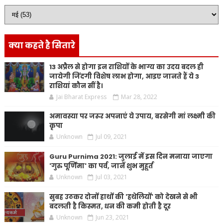
क्या कहते है सितारे
13 अप्रैल से होगा इन राशियों के भाग्य का उदय बदल ही
जायेगी जिंदगी विशेष लाभ होगा, आइए जानते हैं ये 3
राशियां कौन सीं है।
Jai Bharat Express
Mar 28, 2022
अमावस्या पर जरूर अपनाएं ये उपाय, बरसेगी मां लक्ष्मी की
कृपा
Unknown
Jul 09, 2021
Guru Purnima 2021: जुलाई में इस दिन मनाया जाएगा
'गुरु पूर्णिमा' का पर्व, जानें शुभ मुहूर्त
Unknown
Jul 03, 2021
सुबह उठकर दोनों हाथों की 'हथेलियों' को देखने से भी
बदलती है किस्मत, धन की कमी होती है दूर
Unknown
Jun 23, 2021