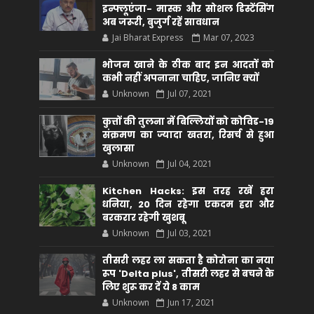
इन्फ्लूएंजा- मास्क और सोशल डिस्टेंसिंग
अब जरूरी, बुजुर्ग रहें सावधान
Jai Bharat Express
Mar 07, 2023
भोजन खाने के ठीक बाद इन आदतों को
कभी नहीं अपनाना चाहिए, जानिए क्यों
Unknown
Jul 07, 2021
कुत्तों की तुलना में बिल्लियों को कोविड-19
संक्रमण का ज्यादा खतरा, रिसर्च से हुआ
खुलासा
Unknown
Jul 04, 2021
Kitchen Hacks: इस तरह रखें हरा
धनिया, 20 दिन रहेगा एकदम हरा और
बरकरार रहेगी खुशबू
Unknown
Jul 03, 2021
तीसरी लहर ला सकता है कोरोना का नया
रूप 'Delta plus', तीसरी लहर से बचने के
लिए शुरू कर दें ये 8 काम
Unknown
Jun 17, 2021