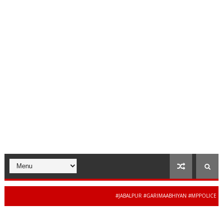
#JABALPUR #GARIMAABHIYAN #MPPOLICE #WOME