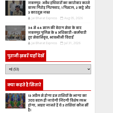
जबलपुर: अवैध हथियारों का कारोबार करने
वाला गिरोह गिरफ्तार, 1 पिस्टल, 2 कट्टे और
3 कारतूस जब्त
Jai Bharat Express
Aug 05, 2026
34 से 44 साल की बेदाग सेवा के बाद
जबलपुर पुलिस के 8 अधिकारी-कर्मचारी
हुए सेवानिवृत्त, भावभीनी विदाई
Jai Bharat Express
Jul 31, 2026
पुरानी ख़बरें यहाँ देखें
क्या कहते है सितारे
13 अप्रैल से होगा इन राशियों के भाग्य का
उदय बदल ही जायेगी जिंदगी विशेष लाभ
होगा, आइए जानते हैं ये 3 राशियां कौन सीं
है।