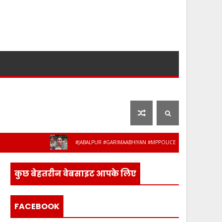
लाइफ स्टाइल
फ़िल्मी दुनिया
#JABALPUR #GARIMAABHIYAN #MPPOLICE #WOMENSAFETY #STUDENT
कुछ बेहतरीन वेबसाइट आपके लिए
FACEBOOK