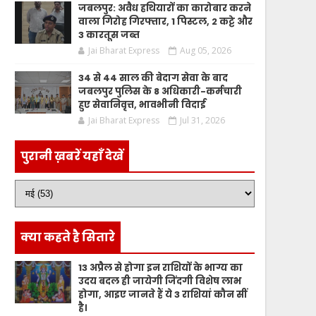
जबलपुर: अवैध हथियारों का कारोबार करने
वाला गिरोह गिरफ्तार, 1 पिस्टल, 2 कट्टे और
3 कारतूस जब्त
Jai Bharat Express
Aug 05, 2026
34 से 44 साल की बेदाग सेवा के बाद
जबलपुर पुलिस के 8 अधिकारी-कर्मचारी
हुए सेवानिवृत्त, भावभीनी विदाई
Jai Bharat Express
Jul 31, 2026
पुरानी ख़बरें यहाँ देखें
क्या कहते है सितारे
13 अप्रैल से होगा इन राशियों के भाग्य का
उदय बदल ही जायेगी जिंदगी विशेष लाभ
होगा, आइए जानते हैं ये 3 राशियां कौन सीं
है।