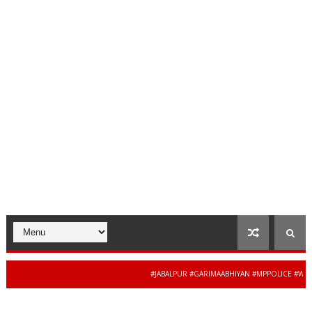
#JABALPUR #GARIMAABHIYAN #MPPOLICE #WOMENSA
34 से 44 साल की बेदाग
ENEWS #MADHYAPRADESH #JAIBHARATEXPRESS