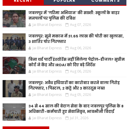
RECENT
POPULAR
COMMENTS
जबलपुर में 'गरिमा अभियान' की सख्ती: स्कूलों के बाहर
मनचलों पर पुलिस की दबिश
Jai Bharat Express
Aug 07, 2026
जबलपुर: सूने मकान में 31.65 लाख की चोरी का खुलासा,
3 शातिर चोर गिरफ्तार
Jai Bharat Express
Aug 06, 2026
बिना थर्ड पार्टी इंश्योरेंस नहीं मिलेगा पेट्रोल-डीजल? सुप्रीम
कोर्ट ने केंद्र और IRDAI को दिए बड़े निर्देश
Jai Bharat Express
Aug 06, 2026
जबलपुर: अवैध हथियारों का कारोबार करने वाला गिरोह
गिरफ्तार, 1 पिस्टल, 2 कट्टे और 3 कारतूस जब्त
Jai Bharat Express
Aug 05, 2026
34 से 44 साल की बेदाग सेवा के बाद जबलपुर पुलिस के 8
अधिकारी-कर्मचारी हुए सेवानिवृत्त, भावभीनी विदाई
Jai Bharat Express
Jul 31, 2026