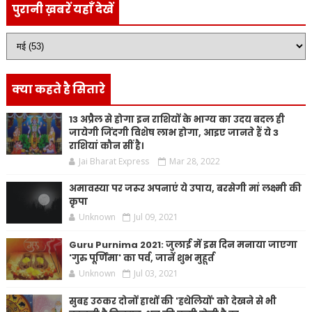
पुरानी ख़बरें यहाँ देखें
क्या कहते है सितारे
13 अप्रैल से होगा इन राशियों के भाग्य का उदय बदल ही
जायेगी जिंदगी विशेष लाभ होगा, आइए जानते हैं ये 3
राशियां कौन सीं है।
Jai Bharat Express
Mar 28, 2022
अमावस्या पर जरूर अपनाएं ये उपाय, बरसेगी मां लक्ष्मी की
कृपा
Unknown
Jul 09, 2021
Guru Purnima 2021: जुलाई में इस दिन मनाया जाएगा
'गुरु पूर्णिमा' का पर्व, जानें शुभ मुहूर्त
Unknown
Jul 03, 2021
सुबह उठकर दोनों हाथों की 'हथेलियों' को देखने से भी