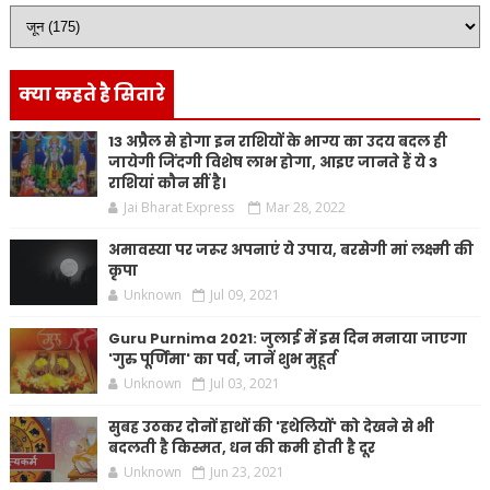
क्या कहते है सितारे
13 अप्रैल से होगा इन राशियों के भाग्य का उदय बदल ही
जायेगी जिंदगी विशेष लाभ होगा, आइए जानते हैं ये 3
राशियां कौन सीं है।
Jai Bharat Express
Mar 28, 2022
अमावस्या पर जरूर अपनाएं ये उपाय, बरसेगी मां लक्ष्मी की
कृपा
Unknown
Jul 09, 2021
Guru Purnima 2021: जुलाई में इस दिन मनाया जाएगा
'गुरु पूर्णिमा' का पर्व, जानें शुभ मुहूर्त
Unknown
Jul 03, 2021
सुबह उठकर दोनों हाथों की 'हथेलियों' को देखने से भी
बदलती है किस्मत, धन की कमी होती है दूर
Unknown
Jun 23, 2021