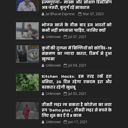
इन्फ्लूएंजा- मास्क और सोशल डिस्टेंसिंग
अब जरूरी, बुजुर्ग रहें सावधान
Jai Bharat Express
Mar 07, 2023
भोजन खाने के ठीक बाद इन आदतों को
कभी नहीं अपनाना चाहिए, जानिए क्यों
Unknown
Jul 07, 2021
कुत्तों की तुलना में बिल्लियों को कोविड-19
संक्रमण का ज्यादा खतरा, रिसर्च से हुआ
खुलासा
Unknown
Jul 04, 2021
Kitchen Hacks: इस तरह रखें हरा
धनिया, 20 दिन रहेगा एकदम हरा और
बरकरार रहेगी खुशबू
Unknown
Jul 03, 2021
तीसरी लहर ला सकता है कोरोना का नया
रूप 'Delta plus', तीसरी लहर से बचने के
लिए शुरू कर दें ये 8 काम
Unknown
Jun 17, 2021