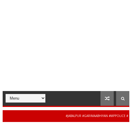
#JABALPUR #GARIMAABHIYAN #MPPOLICE #WOMEN