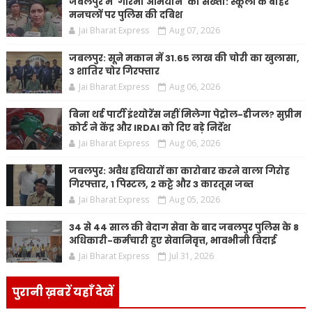
जबलपुर में 'गरिमा अभियान' की सख्ती: स्कूलों के बाहर
मनचलों पर पुलिस की दबिश
Jai Bharat Express
Aug 07, 2026
जबलपुर: सूने मकान में 31.65 लाख की चोरी का खुलासा,
3 शातिर चोर गिरफ्तार
Jai Bharat Express
Aug 06, 2026
बिना थर्ड पार्टी इंश्योरेंस नहीं मिलेगा पेट्रोल-डीजल? सुप्रीम
कोर्ट ने केंद्र और IRDAI को दिए बड़े निर्देश
Jai Bharat Express
Aug 06, 2026
जबलपुर: अवैध हथियारों का कारोबार करने वाला गिरोह
गिरफ्तार, 1 पिस्टल, 2 कट्टे और 3 कारतूस जब्त
Jai Bharat Express
Aug 05, 2026
34 से 44 साल की बेदाग सेवा के बाद जबलपुर पुलिस के 8
अधिकारी-कर्मचारी हुए सेवानिवृत्त, भावभीनी विदाई
Jai Bharat Express
Jul 31, 2026
पुरानी ख़बरें यहाँ देखें