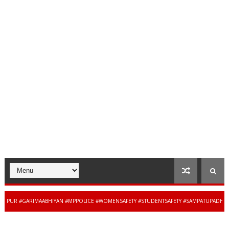
PUR #GARIMAABHIYAN #MPPOLICE #WOMENSAFETY #STUDENTSAFETY #SAMPATUPADHYAY #A
UR #JABALPURPOLICE #RETIREMENT #POLICENEWS #MADHYAPRADESH #JAIBHARATEXPRES