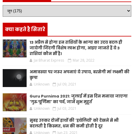
क्या कहते है सितारे
13 अप्रैल से होगा इन राशियों के भाग्य का उदय बदल ही
जायेगी जिंदगी विशेष लाभ होगा, आइए जानते हैं ये 3
राशियां कौन सीं है।
Jai Bharat Express
Mar 28, 2022
अमावस्या पर जरूर अपनाएं ये उपाय, बरसेगी मां लक्ष्मी की
कृपा
Unknown
Jul 09, 2021
Guru Purnima 2021: जुलाई में इस दिन मनाया जाएगा
'गुरु पूर्णिमा' का पर्व, जानें शुभ मुहूर्त
Unknown
Jul 03, 2021
सुबह उठकर दोनों हाथों की 'हथेलियों' को देखने से भी
बदलती है किस्मत, धन की कमी होती है दूर
Unknown
Jun 23, 2021