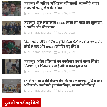
जबलपुर में 'गरिमा अभियान' की सख्ती: स्कूलों के बाहर
मनचलों पर पुलिस की दबिश
Jai Bharat Express
Aug 07, 2026
जबलपुर: सूने मकान में 31.65 लाख की चोरी का खुलासा,
3 शातिर चोर गिरफ्तार
Jai Bharat Express
Aug 06, 2026
बिना थर्ड पार्टी इंश्योरेंस नहीं मिलेगा पेट्रोल-डीजल? सुप्रीम
कोर्ट ने केंद्र और IRDAI को दिए बड़े निर्देश
Jai Bharat Express
Aug 06, 2026
जबलपुर: अवैध हथियारों का कारोबार करने वाला गिरोह
गिरफ्तार, 1 पिस्टल, 2 कट्टे और 3 कारतूस जब्त
Jai Bharat Express
Aug 05, 2026
34 से 44 साल की बेदाग सेवा के बाद जबलपुर पुलिस के 8
अधिकारी-कर्मचारी हुए सेवानिवृत्त, भावभीनी विदाई
Jai Bharat Express
Jul 31, 2026
पुरानी ख़बरें यहाँ देखें