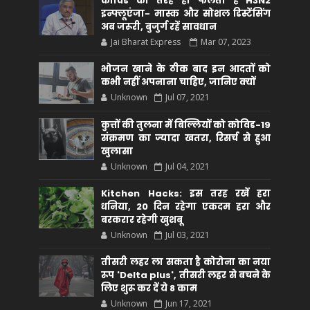
कोविड की तरह ही फैलता है H3N2
इन्फ्लूएंजा- मास्क और सोशल डिस्टेंसिंग
अब जरूरी, बुजुर्ग रहें सावधान
Jai Bharat Express
Mar 07, 2023
भोजन खाने के ठीक बाद इन आदतों को
कभी नहीं अपनाना चाहिए, जानिए क्यों
Unknown
Jul 07, 2021
कुत्तों की तुलना में बिल्लियों को कोविड-19
संक्रमण का ज्यादा खतरा, रिसर्च से हुआ
खुलासा
Unknown
Jul 04, 2021
Kitchen Hacks: इस तरह रखें हरा
धनिया, 20 दिन रहेगा एकदम हरा और
बरकरार रहेगी खुशबू
Unknown
Jul 03, 2021
तीसरी लहर ला सकता है कोरोना का नया
रूप 'Delta plus', तीसरी लहर से बचने के
लिए शुरू कर दें ये 8 काम
Unknown
Jun 17, 2021