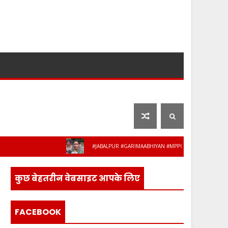
लाइफ स्टाइल
फ़िल्मी दुनिया
#JABALPUR #GARIMAABHIYAN #MPPOLICE #WOMENSAFETY #ST
लिस के 8 अधिकारी-कर्मचारी हुए सेवानिवृत्त, भावभ
कुछ बेहतरीन वेबसाइट आपके लिए
FACEBOOK