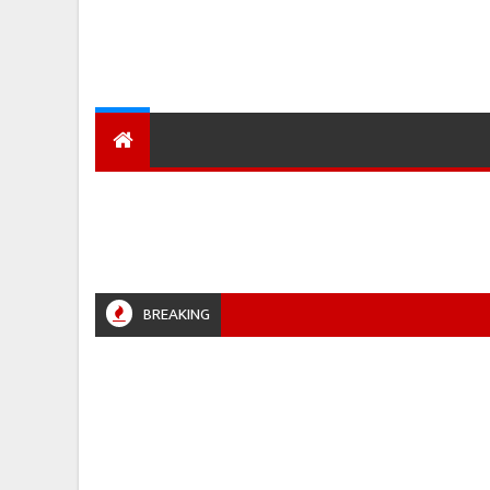
देश
हमारा शहर
प्रादेशिक ख़बरें
BREAKING
LPUR #JABALPURPOLICE #RETIREMENT #POLICENEWS #MADHYAPRADESH #JAIBHARATEXPRE