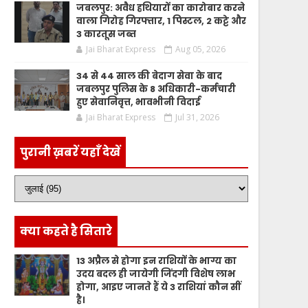
जबलपुर: अवैध हथियारों का कारोबार करने
वाला गिरोह गिरफ्तार, 1 पिस्टल, 2 कट्टे और
3 कारतूस जब्त
Jai Bharat Express
Aug 05, 2026
34 से 44 साल की बेदाग सेवा के बाद
जबलपुर पुलिस के 8 अधिकारी-कर्मचारी
हुए सेवानिवृत्त, भावभीनी विदाई
Jai Bharat Express
Jul 31, 2026
पुरानी ख़बरें यहाँ देखें
क्या कहते है सितारे
13 अप्रैल से होगा इन राशियों के भाग्य का
उदय बदल ही जायेगी जिंदगी विशेष लाभ
होगा, आइए जानते हैं ये 3 राशियां कौन सीं
है।