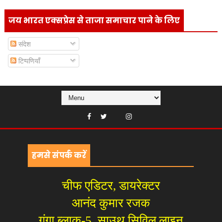
जय भारत एक्सप्रेस से ताजा समाचार पाने के लिए
संदेश
टिप्पणियाँ
हमसे संपर्क करें
चीफ एडिटर, डायरेक्टर
आनंद कुमार रजक
गंगा ब्लाक-5, साउथ सिविल लाइन