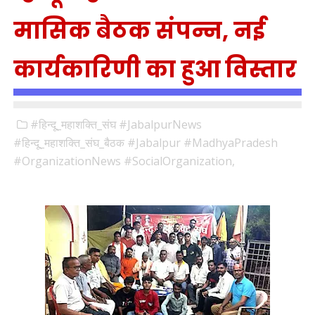
मासिक बैठक संपन्न, नई
कार्यकारिणी का हुआ विस्तार
#हिन्दू_महाशक्ति_संघ #JabalpurNews
#हिन्दू_महाशक्ति_संघ_बैठक #Jabalpur #MadhyaPradesh
#OrganizationNews #SocialOrganization,