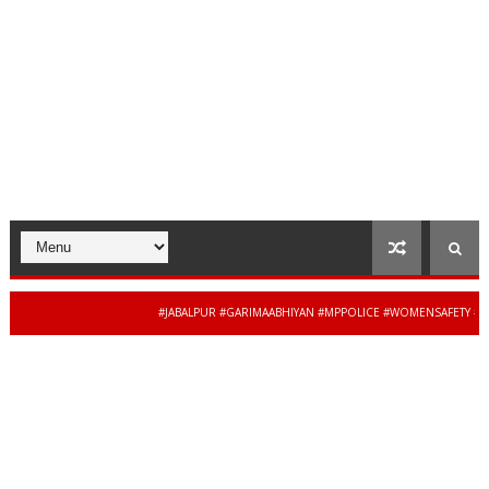
#JABALPUR #GARIMAABHIYAN #MPPOLICE #WOMENSAFETY #STUDEN
34 से 44 साल की बेदाग सेवा के
APRADESH #JAIBHARATEXPRESS