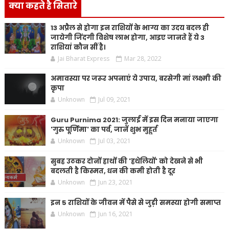
क्या कहते है सितारे
13 अप्रैल से होगा इन राशियों के भाग्य का उदय बदल ही
जायेगी जिंदगी विशेष लाभ होगा, आइए जानते हैं ये 3
राशियां कौन सीं है।
Jai Bharat Express
Mar 28, 2022
अमावस्या पर जरूर अपनाएं ये उपाय, बरसेगी मां लक्ष्मी की
कृपा
Unknown
Jul 09, 2021
Guru Purnima 2021: जुलाई में इस दिन मनाया जाएगा
'गुरु पूर्णिमा' का पर्व, जानें शुभ मुहूर्त
Unknown
Jul 03, 2021
सुबह उठकर दोनों हाथों की 'हथेलियों' को देखने से भी
बदलती है किस्मत, धन की कमी होती है दूर
Unknown
Jun 23, 2021
इन 5 राशियों के जीवन में पैसे से जुड़ी समस्या होगी समाप्त
Unknown
Jun 16, 2021