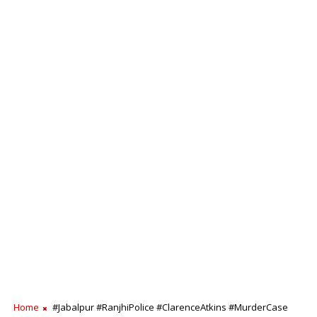
Home
#Jabalpur #RanjhiPolice #ClarenceAtkins #MurderCase