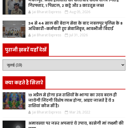
जबलपुर: अवैध हथियारों का कारोबार करने वाला गिरोह
गिरफ्तार, 1 पिस्टल, 2 कट्टे और 3 कारतूस जब्त
Jai Bharat Express
Aug 05, 2026
34 से 44 साल की बेदाग सेवा के बाद जबलपुर पुलिस के 8
अधिकारी-कर्मचारी हुए सेवानिवृत्त, भावभीनी विदाई
Jai Bharat Express
Jul 31, 2026
पुरानी ख़बरें यहाँ देखें
क्या कहते है सितारे
13 अप्रैल से होगा इन राशियों के भाग्य का उदय बदल ही
जायेगी जिंदगी विशेष लाभ होगा, आइए जानते हैं ये 3
राशियां कौन सीं है।
Jai Bharat Express
Mar 28, 2022
अमावस्या पर जरूर अपनाएं ये उपाय, बरसेगी मां लक्ष्मी की