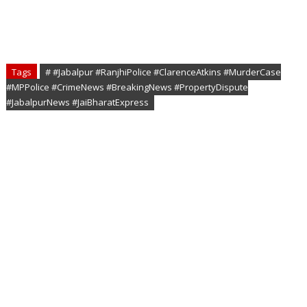
Tags
# #Jabalpur #RanjhiPolice #ClarenceAtkins #MurderCase
#MPPolice #CrimeNews #BreakingNews #PropertyDispute
#JabalpurNews #JaiBharatExpress