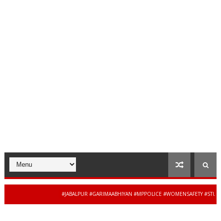
#JABALPUR #GARIMAABHIYAN #MPPOLICE #WOMENSAFETY #STUDENTSAF
34 से 44 साल की बेदाग सेवा के ब
DESH #JAIBHARATEXPRESS