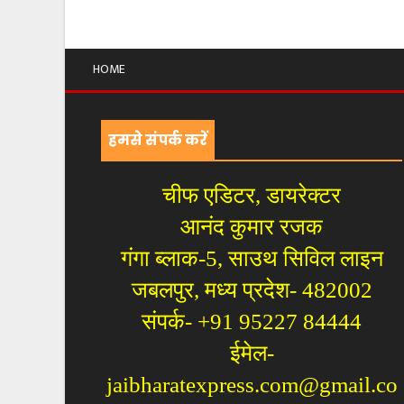
HOME
हमसे संपर्क करें
चीफ एडिटर, डायरेक्टर
आनंद कुमार रजक
गंगा ब्लाक-5, साउथ सिविल लाइन
जबलपुर, मध्य प्रदेश- 482002
संपर्क- +91 95227 84444
ईमेल-
jaibharatexpress.com@gmail.co