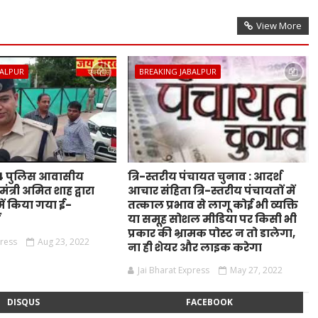
View More
BALPUR
BREAKING JABALPUR
44 पुलिस आवासीय
त्रि-स्तरीय पंचायत चुनाव : आदर्श
ंत्री अमित शाह द्वारा
आचार संहिता त्रि-स्तरीय पंचायतों में
ं किया गया ई-
तत्काल प्रभाव से लागू कोई भी व्यक्ति
ं
या समूह सोशल मीडिया पर किसी भी
प्रकार की भ्रामक पोस्ट न तो डालेगा,
press
Aug 23, 2022
ना ही शेयर और लाइक करेगा
Jai Bharat Express
May 27, 2022
DISQUS
FACEBOOK