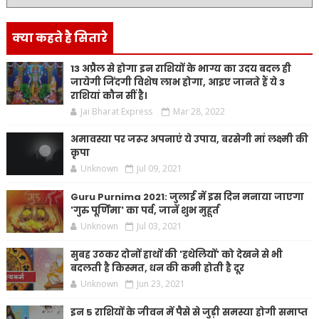
क्या कहते है सितारे
13 अप्रैल से होगा इन राशियों के भाग्य का उदय बदल ही
जायेगी जिंदगी विशेष लाभ होगा, आइए जानते हैं ये 3
राशियां कौन सीं है।
Jai Bharat Express
Mar 28, 2022
अमावस्या पर जरूर अपनाएं ये उपाय, बरसेगी मां लक्ष्मी की
कृपा
Unknown
Jul 09, 2021
Guru Purnima 2021: जुलाई में इस दिन मनाया जाएगा
'गुरु पूर्णिमा' का पर्व, जानें शुभ मुहूर्त
Unknown
Jul 03, 2021
सुबह उठकर दोनों हाथों की 'हथेलियों' को देखने से भी
बदलती है किस्मत, धन की कमी होती है दूर
Unknown
Jun 23, 2021
इन 5 राशियों के जीवन में पैसे से जुड़ी समस्या होगी समाप्त