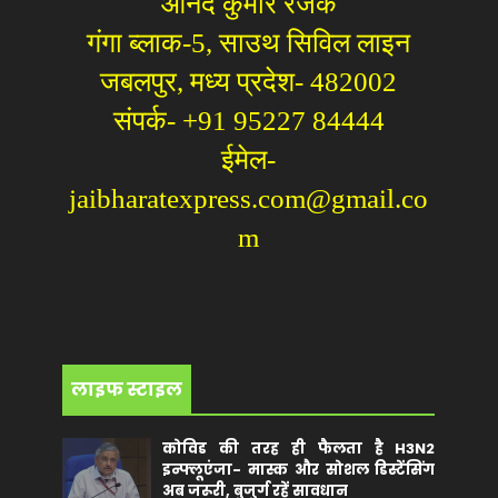
आनंद कुमार रजक
गंगा ब्लाक-5, साउथ सिविल लाइन
जबलपुर, मध्य प्रदेश- 482002
संपर्क- +91 95227 84444
ईमेल-
jaibharatexpress.com@gmail.co
m
लाइफ स्टाइल
कोविड की तरह ही फैलता है H3N2
इन्फ्लूएंजा- मास्क और सोशल डिस्टेंसिंग
अब जरूरी, बुजुर्ग रहें सावधान