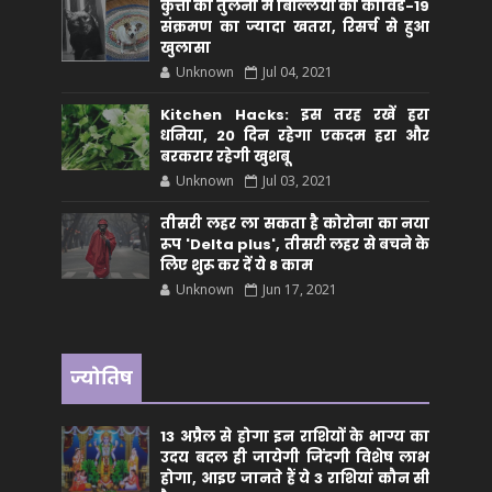
कुत्तों की तुलना में बिल्लियों को कोविड-19
संक्रमण का ज्यादा खतरा, रिसर्च से हुआ
खुलासा
Unknown
Jul 04, 2021
Kitchen Hacks: इस तरह रखें हरा
धनिया, 20 दिन रहेगा एकदम हरा और
बरकरार रहेगी खुशबू
Unknown
Jul 03, 2021
तीसरी लहर ला सकता है कोरोना का नया
रूप 'Delta plus', तीसरी लहर से बचने के
लिए शुरू कर दें ये 8 काम
Unknown
Jun 17, 2021
ज्योतिष
13 अप्रैल से होगा इन राशियों के भाग्य का
उदय बदल ही जायेगी जिंदगी विशेष लाभ
होगा, आइए जानते हैं ये 3 राशियां कौन सीं