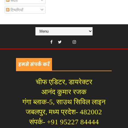
संदेश
टिप्पणियाँ
हमसे संपर्क करें
चीफ एडिटर, डायरेक्टर
आनंद कुमार रजक
गंगा ब्लाक-5, साउथ सिविल लाइन
जबलपुर, मध्य प्रदेश- 482002
संपर्क- +91 95227 84444