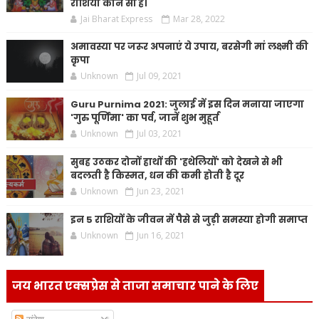
राशियां कौन सीं है।
Jai Bharat Express
Mar 28, 2022
अमावस्या पर जरूर अपनाएं ये उपाय, बरसेगी मां लक्ष्मी की
कृपा
Unknown
Jul 09, 2021
Guru Purnima 2021: जुलाई में इस दिन मनाया जाएगा
'गुरु पूर्णिमा' का पर्व, जानें शुभ मुहूर्त
Unknown
Jul 03, 2021
सुबह उठकर दोनों हाथों की 'हथेलियों' को देखने से भी
बदलती है किस्मत, धन की कमी होती है दूर
Unknown
Jun 23, 2021
इन 5 राशियों के जीवन में पैसे से जुड़ी समस्या होगी समाप्त
Unknown
Jun 16, 2021
जय भारत एक्सप्रेस से ताजा समाचार पाने के लिए