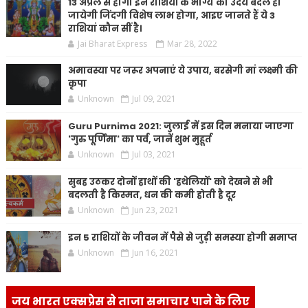
13 अप्रैल से होगा इन राशियों के भाग्य का उदय बदल ही
जायेगी जिंदगी विशेष लाभ होगा, आइए जानते हैं ये 3
राशियां कौन सीं है।
Jai Bharat Express
Mar 28, 2022
अमावस्या पर जरूर अपनाएं ये उपाय, बरसेगी मां लक्ष्मी की
कृपा
Unknown
Jul 09, 2021
Guru Purnima 2021: जुलाई में इस दिन मनाया जाएगा
'गुरु पूर्णिमा' का पर्व, जानें शुभ मुहूर्त
Unknown
Jul 03, 2021
सुबह उठकर दोनों हाथों की 'हथेलियों' को देखने से भी
बदलती है किस्मत, धन की कमी होती है दूर
Unknown
Jun 23, 2021
इन 5 राशियों के जीवन में पैसे से जुड़ी समस्या होगी समाप्त
Unknown
Jun 16, 2021
जय भारत एक्सप्रेस से ताजा समाचार पाने के लिए