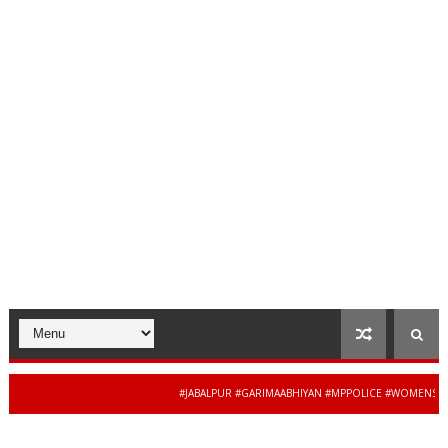
#JABALPUR #GARIMAABHIYAN #MPPOLICE #WOMENSAFETY #ST
34 से 44 साल की बेदाग सेवा
ADHYAPRADESH #JAIBHARATEXPRESS