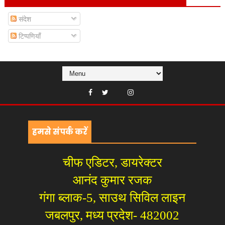
संदेश
टिप्पणियाँ
हमसे संपर्क करें
चीफ एडिटर, डायरेक्टर
आनंद कुमार रजक
गंगा ब्लाक-5, साउथ सिविल लाइन
जबलपुर, मध्य प्रदेश- 482002