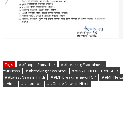
Tags
# #Bhopal Samachar
# #breaking #socialmedia
#MPNews
# #breaking news hindi
# #iAS OFFICERS TRANSFER
# #Latest News in hindi
# #MP breaking news TOP
# #MP News
in Hindi
# #mpnews
# #Online News in Hindi