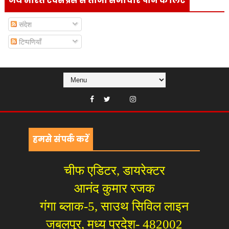
जय भारत एक्सप्रेस से ताजा समाचार पाने के लिए
संदेश
टिप्पणियाँ
हमसे संपर्क करें
चीफ एडिटर, डायरेक्टर
आनंद कुमार रजक
गंगा ब्लाक-5, साउथ सिविल लाइन
जबलपुर, मध्य प्रदेश- 482002