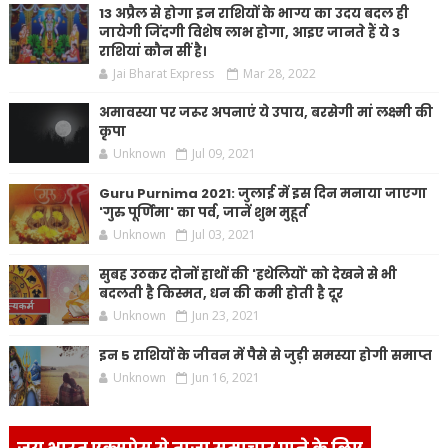
13 अप्रैल से होगा इन राशियों के भाग्य का उदय बदल ही
जायेगी जिंदगी विशेष लाभ होगा, आइए जानते हैं ये 3
राशियां कौन सीं है।
Jai Bharat Express
Mar 28, 2022
अमावस्या पर जरूर अपनाएं ये उपाय, बरसेगी मां लक्ष्मी की
कृपा
Unknown
Jul 09, 2021
Guru Purnima 2021: जुलाई में इस दिन मनाया जाएगा
'गुरु पूर्णिमा' का पर्व, जानें शुभ मुहूर्त
Unknown
Jul 03, 2021
सुबह उठकर दोनों हाथों की 'हथेलियों' को देखने से भी
बदलती है किस्मत, धन की कमी होती है दूर
Unknown
Jun 23, 2021
इन 5 राशियों के जीवन में पैसे से जुड़ी समस्या होगी समाप्त
Unknown
Jun 16, 2021