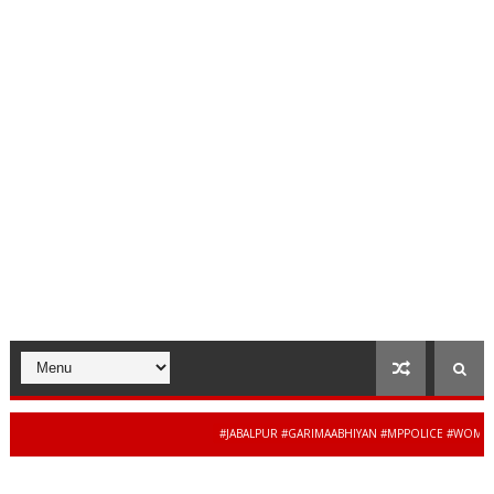
#JABALPUR #GARIMAABHIYAN #MPPOLICE #WOMENSAFET
34 से 44 साल की बेदाग स
WS #MADHYAPRADESH #JAIBHARATEXPRESS