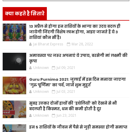
क्या कहते है सितारे
13 अप्रैल से होगा इन राशियों के भाग्य का उदय बदल ही
जायेगी जिंदगी विशेष लाभ होगा, आइए जानते हैं ये 3
राशियां कौन सीं है।
Jai Bharat Express
Mar 28, 2022
अमावस्या पर जरूर अपनाएं ये उपाय, बरसेगी मां लक्ष्मी की
कृपा
Unknown
Jul 09, 2021
Guru Purnima 2021: जुलाई में इस दिन मनाया जाएगा
'गुरु पूर्णिमा' का पर्व, जानें शुभ मुहूर्त
Unknown
Jul 03, 2021
सुबह उठकर दोनों हाथों की 'हथेलियों' को देखने से भी
बदलती है किस्मत, धन की कमी होती है दूर
Unknown
Jun 23, 2021
इन 5 राशियों के जीवन में पैसे से जुड़ी समस्या होगी समाप्त