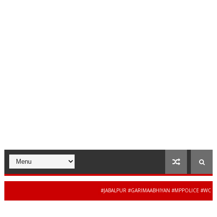
#JABALPUR #GARIMAABHIYAN #MPPOLICE #WOMENSAF