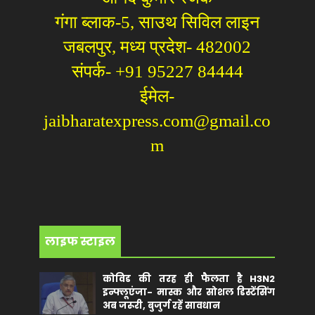
गंगा ब्लाक-5, साउथ सिविल लाइन
जबलपुर, मध्य प्रदेश- 482002
संपर्क- +91 95227 84444
ईमेल-
jaibharatexpress.com@gmail.co
m
लाइफ स्टाइल
कोविड की तरह ही फैलता है H3N2
इन्फ्लूएंजा- मास्क और सोशल डिस्टेंसिंग
अब जरूरी, बुजुर्ग रहें सावधान