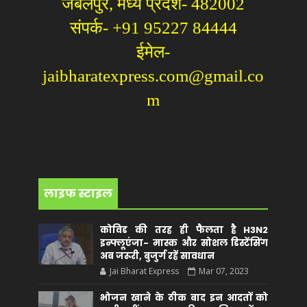
जबलपुर, मध्य प्रदेश- 482002
संपर्क- +91 95227 84444
ईमेल-
jaibharatexpress.com@gmail.co
m
लाइफ स्टाइल
कोविड की तरह ही फैलता है H3N2
इन्फ्लूएंजा- मास्क और सोशल डिस्टेंसिंग
अब जरूरी, बुजुर्ग रहें सावधान
Jai Bharat Express
Mar 07, 2023
भोजन खाने के ठीक बाद इन आदतों को