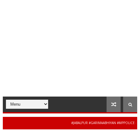
#JABALPUR #GARIMAABHIYAN #MPPOLICE #WOME