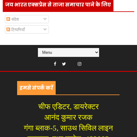
जय भारत एक्सप्रेस से ताजा समाचार पाने के लिए
संदेश
टिप्पणियाँ
हमसे संपर्क करें
चीफ एडिटर, डायरेक्टर
आनंद कुमार रजक
गंगा ब्लाक-5, साउथ सिविल लाइन