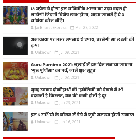
13 अप्रैल से होगा इन राशियों के भाग्य का उदय बदल ही
जायेगी जिंदगी विशेष लाभ होगा, आइए जानते हैं ये 3
राशियां कौन सीं है।
Jai Bharat Express
Mar 28, 2022
अमावस्या पर जरूर अपनाएं ये उपाय, बरसेगी मां लक्ष्मी की
कृपा
Unknown
Jul 09, 2021
Guru Purnima 2021: जुलाई में इस दिन मनाया जाएगा
'गुरु पूर्णिमा' का पर्व, जानें शुभ मुहूर्त
Unknown
Jul 03, 2021
सुबह उठकर दोनों हाथों की 'हथेलियों' को देखने से भी
बदलती है किस्मत, धन की कमी होती है दूर
Unknown
Jun 23, 2021
इन 5 राशियों के जीवन में पैसे से जुड़ी समस्या होगी समाप्त
Unknown
Jun 16, 2021