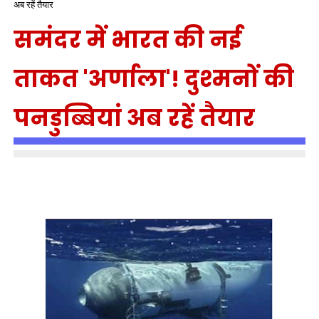
अब रहें तैयार
समंदर में भारत की नई
ताकत 'अर्णाला'! दुश्मनों की
पनडुब्बियां अब रहें तैयार