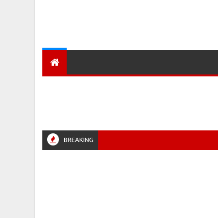
देश
हमारा शहर
प्रादेशिक ख़बरें
BREAKING
R #JABALPURPOLICE #RETIREMENT #POLICENEWS #MADHYAPRADESH #JAIBHARATEXPRESS