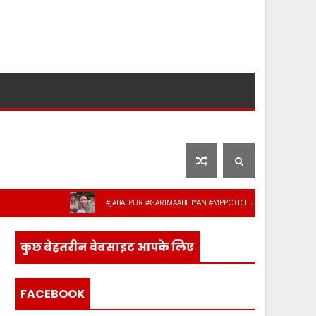
लाइफ स्टाइल
फ़िल्मी दुनिया
#JABALPUR #GARIMAABHIYAN #MPPOLICE #WOMENSAFETY #STUDEN
स के 8 अधिकारी-कर्मचारी हुए सेवानिवृत्त, भावभीन
कुछ बेहतरीन वेबसाइट आपके लिए
FACEBOOK