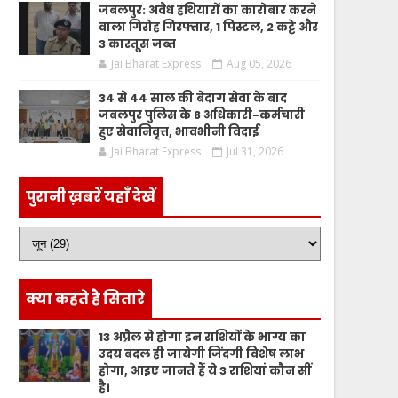
जबलपुर: अवैध हथियारों का कारोबार करने
वाला गिरोह गिरफ्तार, 1 पिस्टल, 2 कट्टे और
3 कारतूस जब्त
Jai Bharat Express
Aug 05, 2026
34 से 44 साल की बेदाग सेवा के बाद
जबलपुर पुलिस के 8 अधिकारी-कर्मचारी
हुए सेवानिवृत्त, भावभीनी विदाई
Jai Bharat Express
Jul 31, 2026
पुरानी ख़बरें यहाँ देखें
क्या कहते है सितारे
13 अप्रैल से होगा इन राशियों के भाग्य का
उदय बदल ही जायेगी जिंदगी विशेष लाभ
होगा, आइए जानते हैं ये 3 राशियां कौन सीं
है।