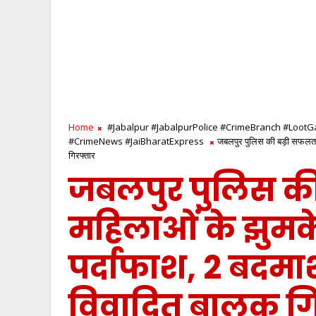
Home
#Jabalpur #JabalpurPolice #CrimeBranch #Loo
#CrimeNews #JaiBharatExpress
जबलपुर पुलिस की बड़ी सफलता:
गिरफ्तार
जबलपुर पुलिस की
महिलाओं के झुमके
पर्दाफाश, 2 बदम
विवादित बालक गि