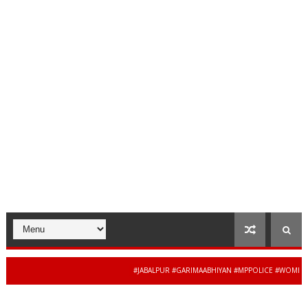
#JABALPUR #GARIMAABHIYAN #MPPOLICE #WOMENSAFET