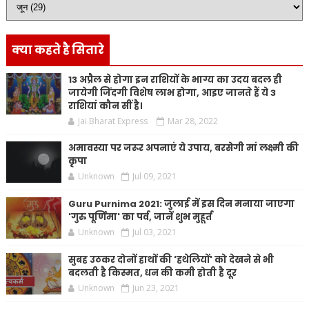
क्या कहते है सितारे
13 अप्रैल से होगा इन राशियों के भाग्य का उदय बदल ही
जायेगी जिंदगी विशेष लाभ होगा, आइए जानते हैं ये 3
राशियां कौन सीं है।
Jai Bharat Express
Mar 28, 2022
अमावस्या पर जरूर अपनाएं ये उपाय, बरसेगी मां लक्ष्मी की
कृपा
Unknown
Jul 09, 2021
Guru Purnima 2021: जुलाई में इस दिन मनाया जाएगा
'गुरु पूर्णिमा' का पर्व, जानें शुभ मुहूर्त
Unknown
Jul 03, 2021
सुबह उठकर दोनों हाथों की 'हथेलियों' को देखने से भी
बदलती है किस्मत, धन की कमी होती है दूर
Unknown
Jun 23, 2021