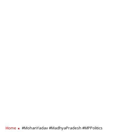
Home
#MohanYadav #MadhyaPradesh #MPPolitics