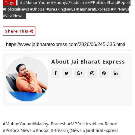
Tags
# #MohanYadav #MadhyaPradesh #MPPolitics #LandReport
#PoliticalNews #Bhopal #BreakingNews #JaiBharatExpress #MPNews
#ViralNews
Share This
About Jai Bharat Express
#MohanYadav #MadhyaPradesh #MPPolitics #LandReport
#PoliticalNews #Bhopal #BreakingNews #JaiBharatExpress