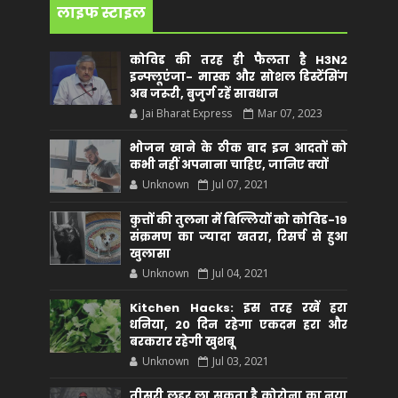
लाइफ स्टाइल
कोविड की तरह ही फैलता है H3N2
इन्फ्लूएंजा- मास्क और सोशल डिस्टेंसिंग
अब जरूरी, बुजुर्ग रहें सावधान
Jai Bharat Express
Mar 07, 2023
भोजन खाने के ठीक बाद इन आदतों को
कभी नहीं अपनाना चाहिए, जानिए क्यों
Unknown
Jul 07, 2021
कुत्तों की तुलना में बिल्लियों को कोविड-19
संक्रमण का ज्यादा खतरा, रिसर्च से हुआ
खुलासा
Unknown
Jul 04, 2021
Kitchen Hacks: इस तरह रखें हरा
धनिया, 20 दिन रहेगा एकदम हरा और
बरकरार रहेगी खुशबू
Unknown
Jul 03, 2021
तीसरी लहर ला सकता है कोरोना का नया