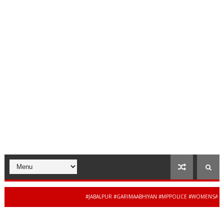
#JABALPUR #GARIMAABHIYAN #MPPOLICE #WOMENSAFETY #S
34 से 44 साल की बेदाग सेवा
MADHYAPRADESH #JAIBHARATEXPRESS