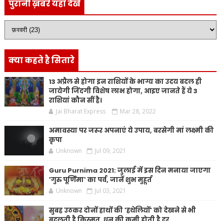
पुरानी ख़बरें यहाँ देखें
क्या कहते है सितारे
13 अप्रैल से होगा इन राशियों के भाग्य का उदय बदल ही
जायेगी जिंदगी विशेष लाभ होगा, आइए जानते हैं ये 3
राशियां कौन सीं है।
Jai Bharat Express
Mar 28, 2022
अमावस्या पर जरूर अपनाएं ये उपाय, बरसेगी मां लक्ष्मी की
कृपा
Unknown
Jul 09, 2021
Guru Purnima 2021: जुलाई में इस दिन मनाया जाएगा
'गुरु पूर्णिमा' का पर्व, जानें शुभ मुहूर्त
Unknown
Jul 03, 2021
सुबह उठकर दोनों हाथों की 'हथेलियों' को देखने से भी
बदलती है किस्मत, धन की कमी होती है दूर