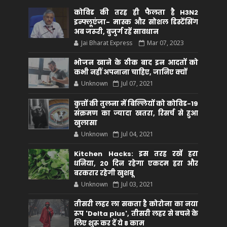
कोविड की तरह ही फैलता है H3N2
इन्फ्लूएंजा- मास्क और सोशल डिस्टेंसिंग
अब जरूरी, बुजुर्ग रहें सावधान
Jai Bharat Express
Mar 07, 2023
भोजन खाने के ठीक बाद इन आदतों को
कभी नहीं अपनाना चाहिए, जानिए क्यों
Unknown
Jul 07, 2021
कुत्तों की तुलना में बिल्लियों को कोविड-19
संक्रमण का ज्यादा खतरा, रिसर्च से हुआ
खुलासा
Unknown
Jul 04, 2021
Kitchen Hacks: इस तरह रखें हरा
धनिया, 20 दिन रहेगा एकदम हरा और
बरकरार रहेगी खुशबू
Unknown
Jul 03, 2021
तीसरी लहर ला सकता है कोरोना का नया
रूप 'Delta plus', तीसरी लहर से बचने के
लिए शुरू कर दें ये 8 काम